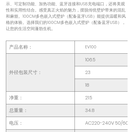
示、可定制功能、加热功能、蓝牙连接和USB充电端口，还将美观
性和实用性结合。感受真正火焰的魅力，摆脱传统壁炉带来的混乱
和麻烦。100CM多色嵌入式壁炉（配备蓝牙USB）能提供温暖和风
格的体验。选择我们的100CM多色嵌入式壁炉（配备蓝牙USB），
让您的生活空间蓬勃生机。
产品名称：
EV100
106.5
外径包装尺寸：
23
18
净重：
21.5
总重量：
34.8
电压：
AC220-240V 50/60H